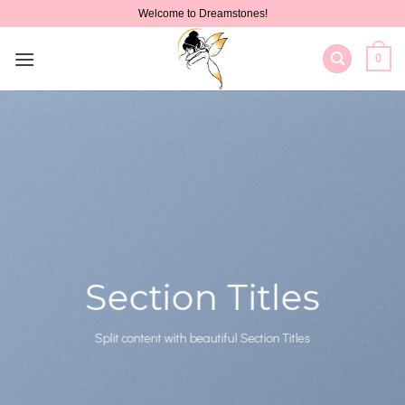
Skip
Welcome to Dreamstones!
to
content
0
Section Titles
Split content with beautiful Section Titles